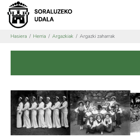
Hasiera
Herria
Argazkiak
Argazki zaharrak