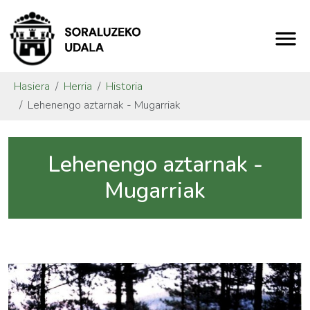
Hasiera
Herria
Historia
Lehenengo aztarnak - Mugarriak
Lehenengo aztarnak -
Mugarriak