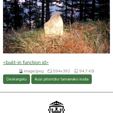
<built-in function id>
image/jpeg
594x392
94.7 KB
Deskargatu
Ikusi jatorrizko tamainako irudia