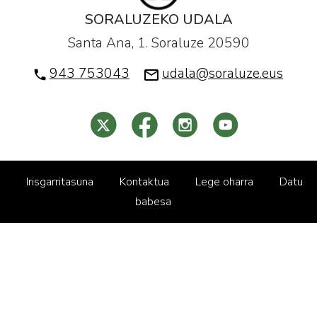
SORALUZEKO UDALA
Santa Ana, 1. Soraluze 20590
943 753043
udala@soraluze.eus
Irisgarritasuna
Kontaktua
Lege oharra
Datu
babesa