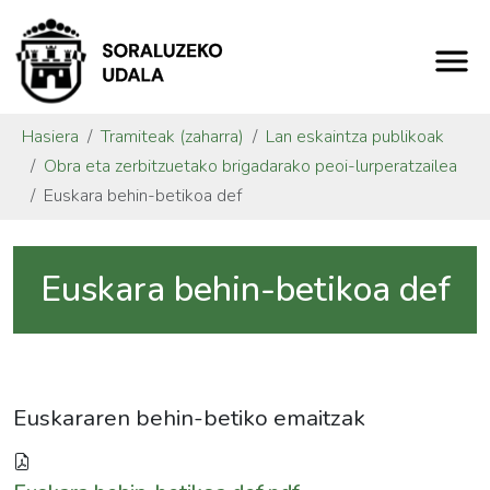
Hasiera
Tramiteak (zaharra)
Lan eskaintza publikoak
Obra eta zerbitzuetako brigadarako peoi-lurperatzailea
Euskara behin-betikoa def
Euskara behin-betikoa def
Euskararen behin-betiko emaitzak