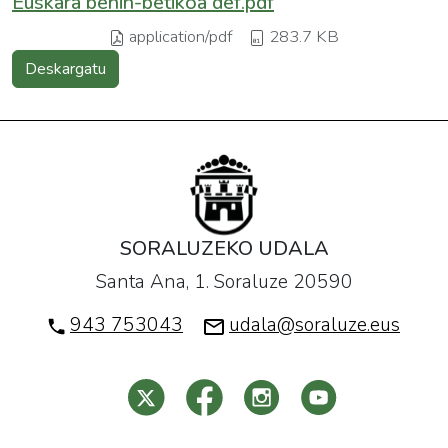
Euskara behin-betikoa def.pdf
application/pdf
283.7 KB
Deskargatu
SORALUZEKO UDALA
Santa Ana, 1. Soraluze 20590
943 753043
udala@soraluze.eus