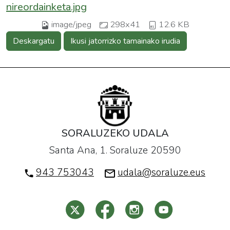
nireordainketa.jpg
image/jpeg
298x41
12.6 KB
Deskargatu
Ikusi jatorrizko tamainako irudia
SORALUZEKO UDALA
Santa Ana, 1. Soraluze 20590
943 753043
udala@soraluze.eus