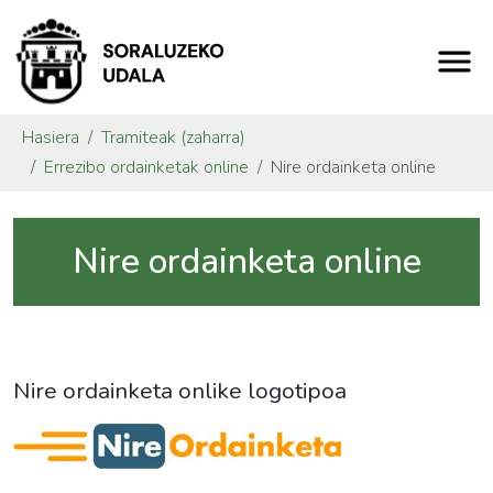
Hasiera
Tramiteak (zaharra)
Errezibo ordainketak online
Nire ordainketa online
Nire ordainketa online
Nire ordainketa onlike logotipoa