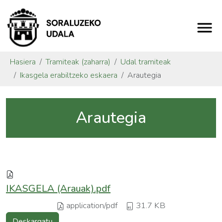
Hasiera
Tramiteak (zaharra)
Udal tramiteak
Ikasgela erabiltzeko eskaera
Arautegia
Arautegia
IKASGELA (Arauak).pdf
application/pdf
31.7 KB
Deskargatu