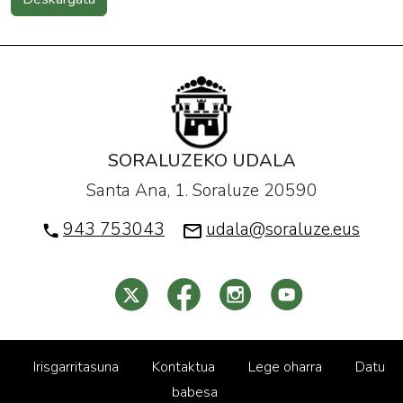
SORALUZEKO UDALA
Santa Ana, 1. Soraluze 20590
943 753043
udala@soraluze.eus
Irisgarritasuna
Kontaktua
Lege oharra
Datu
babesa