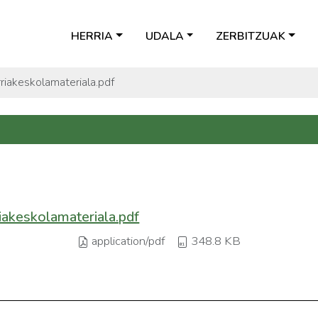
HERRIA
UDALA
ZERBITZUAK
akeskolamateriala.pdf
keskolamateriala.pdf
application/pdf
348.8 KB