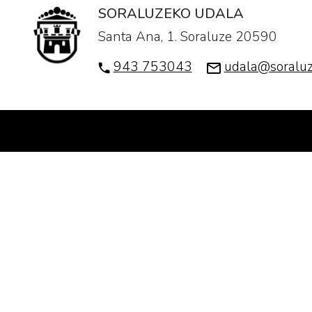
SORALUZEKO UDALA
Santa Ana, 1. Soraluze 20590
943 753043
udala@soraluz