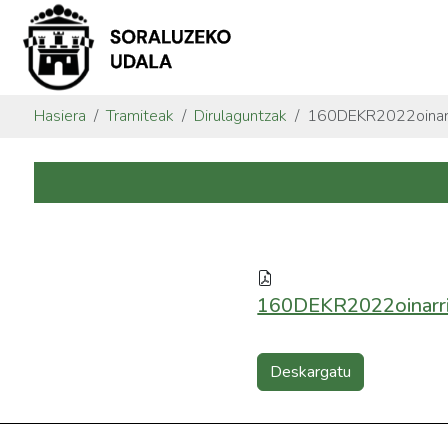
Hasiera
Tramiteak
Dirulaguntzak
160DEKR2022oinarri
160DEKR2022oinarria
Deskargatu