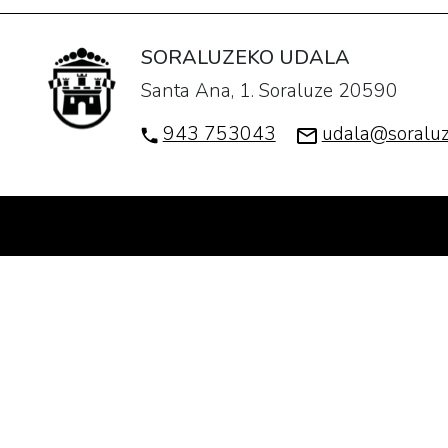
SORALUZEKO UDALA
Santa Ana, 1. Soraluze 20590
943 753043
udala@soraluz