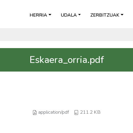
HERRIA
UDALA
ZERBITZUAK
Eskaera_orria.pdf
application/pdf
211.2 KB