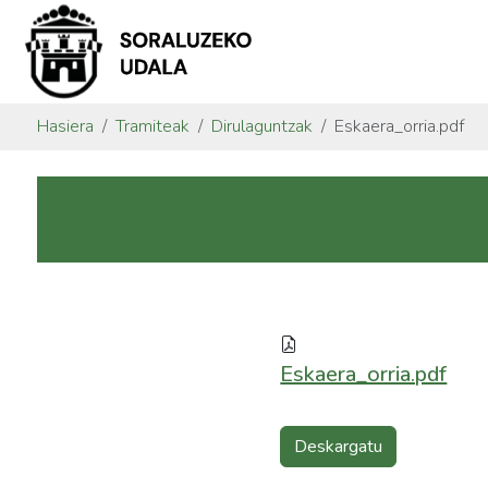
Hasiera
Tramiteak
Dirulaguntzak
Eskaera_orria.pdf
Eskaera_orria.pdf
Deskargatu