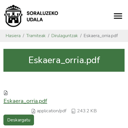
Hasiera
Tramiteak
Dirulaguntzak
Eskaera_orria.pdf
Eskaera_orria.pdf
Eskaera_orria.pdf
application/pdf
243.2 KB
Deskargatu