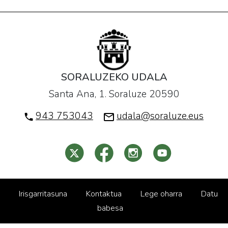
SORALUZEKO UDALA
Santa Ana, 1. Soraluze 20590
943 753043
udala@soraluze.eus
Irisgarritasuna
Kontaktua
Lege oharra
Datu
babesa