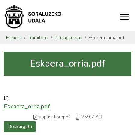
Hasiera
Tramiteak
Dirulaguntzak
Eskaera_orria.pdf
Eskaera_orria.pdf
Eskaera_orria.pdf
application/pdf
259.7 KB
Deskargatu