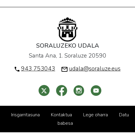
SORALUZEKO UDALA
Santa Ana, 1. Soraluze 20590
943 753043
udala@soraluze.eus
Irisgarritasuna
Kontaktua
Lege oharra
Datu
babesa