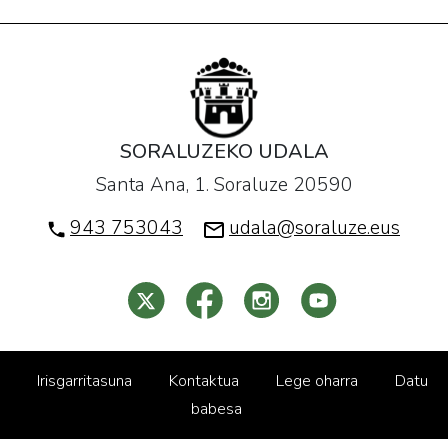
SORALUZEKO UDALA
Santa Ana, 1. Soraluze 20590
943 753043
udala@soraluze.eus
Irisgarritasuna
Kontaktua
Lege oharra
Datu
babesa