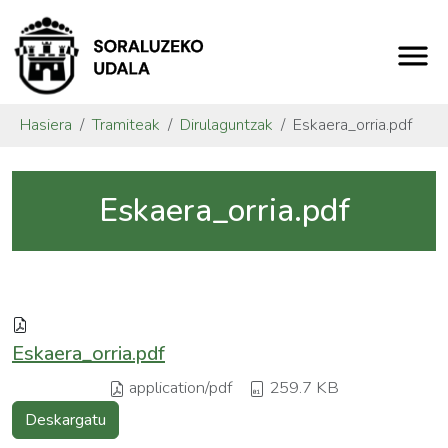
Hasiera
Tramiteak
Dirulaguntzak
Eskaera_orria.pdf
Eskaera_orria.pdf
Eskaera_orria.pdf
application/pdf
259.7 KB
Deskargatu