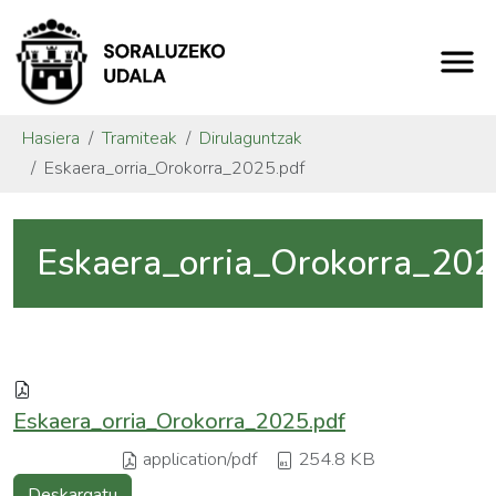
Hasiera
Tramiteak
Dirulaguntzak
Eskaera_orria_Orokorra_2025.pdf
Eskaera_orria_Orokorra_202
Eskaera_orria_Orokorra_2025.pdf
application/pdf
254.8 KB
Deskargatu