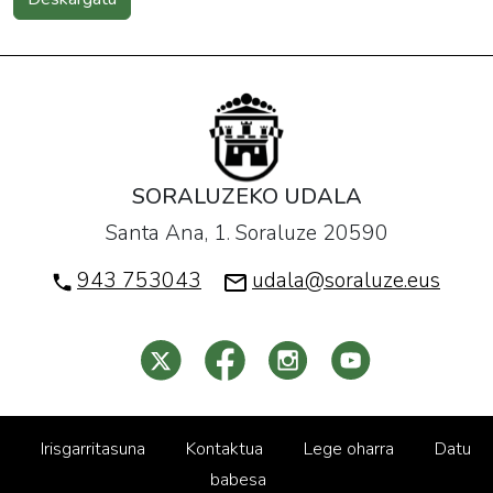
SORALUZEKO UDALA
Santa Ana, 1. Soraluze 20590
943 753043
udala@soraluze.eus
Irisgarritasuna
Kontaktua
Lege oharra
Datu
babesa