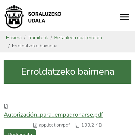
Hasiera
Tramiteak
Biztanleen udal errolda
Erroldatzeko baimena
Erroldatzeko baimena
Autorización_para_empadronarse.pdf
application/pdf
133.2 KB
Deskargatu