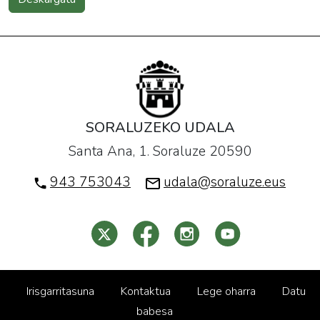
SORALUZEKO UDALA
Santa Ana, 1. Soraluze 20590
943 753043
udala@soraluze.eus
Irisgarritasuna
Kontaktua
Lege oharra
Datu
babesa