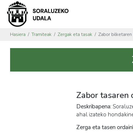
Hasiera
Tramiteak
Zergak eta tasak
Zabor bilketaren
Zabor tasaren 
Deskribapena
: Soralu
ahal izateko hondakin
Zerga eta tasen ordain