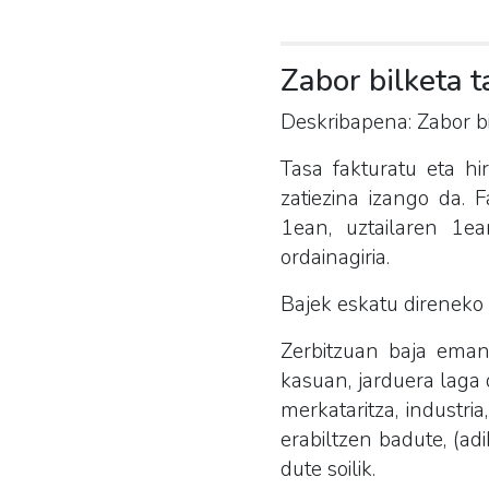
Zabor bilketa t
Deskribapena: Zabor bi
Tasa fakturatu eta hi
zatiezina izango da. 
1ean, uztailaren 1e
ordainagiria.
Bajek eskatu direneko 
Zerbitzuan baja eman
kasuan, jarduera laga 
merkataritza, industri
erabiltzen badute, (ad
dute soilik.