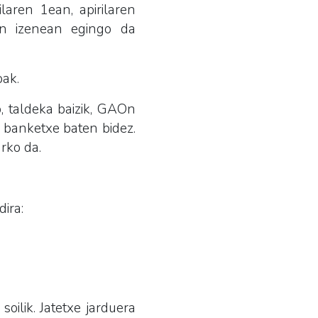
laren 1ean, apirilaren
en izenean egingo da
oak.
, taldeka baizik, GAOn
, banketxe baten bidez.
rko da.
dira:
ilik. Jatetxe jarduera