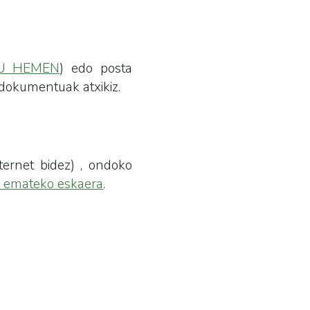
U HEMEN
) edo posta
 dokumentuak atxikiz.
ternet bidez) , ondoko
a emateko eskaera
.