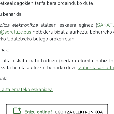
tetxeei dagokien tarifa bera ordainduko dute.
u behar da
oitza elektronikoa
atalean eskaera eginez (
SAKAT
@soraluze.eus
helbidera bidaliz, aurkeztu beharreko
eko Udaletxeko bulego orokorretan.
riak:
 alta eskatu nahi baduzu (bertara etorrita nahiz In
ezala beteta aurkeztu beharko duzu:
Zabor tasan alt
ak:
n alta emateko eskabidea