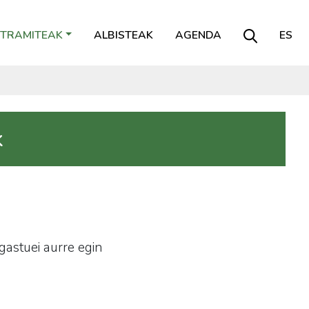
TRAMITEAK
ALBISTEAK
AGENDA
ES
k
gastuei aurre egin