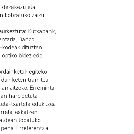
o dezakezu eta
n kobratuko zaizu
aurkeztuta
: Kutxabank,
ntaria, Banco
a-kodeak dituzten
 optiko bidez edo
 ordainketak egiteko
rdainketen tramitea
 amaitzeko. Erreminta
ran harpidetuta
keta-txartela edukitzea
rrela, eskatzen
 aldean topatuko
pena. Erreferentzia.