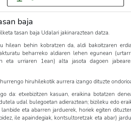
asan baja
lketa tasan baja Udalari jakinaraztean datza.
ru hilean behin kobratzen da, aldi bakoitzaren erdi
Fakturatu beharreko aldiaren lehen egunean (urtarri
an eta urriaren 1ean) alta jasota dagoen jabear
hurrengo hiruhilekotik aurrera izango dituzte ondorio
go da: etxebizitzen kasuan, eraikina botatzen dene
dutela udal bulegoetan adieraztean; bizileku edo erai
a, lanbide eta abarren jarduerek, horiek egiten dituzte
ibidez, ile apaindegiak, kontsultoretzak eta abar) jar