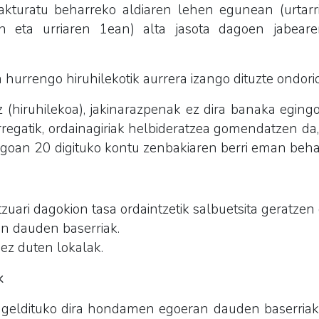
Fakturatu beharreko aldiaren lehen egunean (urtarri
an eta urriaren 1ean) alta jasota dagoen jabear
a hurrengo hiruhilekotik aurrera izango dituzte ondori
 (hiruhilekoa), jakinarazpenak ez dira banaka egingo
orregatik, ordainagiriak helbideratzea gomendatzen da
egoan 20 digituko kontu zenbakiaren berri eman beha
tzuari dagokion tasa ordaintzetik salbuetsita geratzen 
 dauden baserriak.
 ez duten lokalak.
k
 geldituko dira hondamen egoeran dauden baserriak so