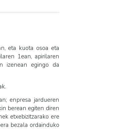
an, eta kuota osoa eta
laren 1ean, apirilaren
en izenean egingo da
ak.
an; enpresa jardueren
kin berean egiten diren
nek etxebizitzarako ere
duera bezala ordainduko