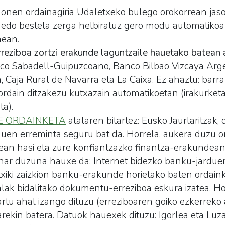
honen ordainagiria Udaletxeko bulego orokorrean jas
edo bestela zerga helbiratuz gero modu automatikoa
nean.
eziboa zortzi erakunde laguntzaile hauetako batean 
nco Sabadell-Guipuzcoano, Banco Bilbao Vizcaya Arge
 Caja Rural de Navarra eta La Caixa. Ez ahaztu: barr
dain ditzakezu kutxazain automatikoetan (irakurketa
ta).
E ORDAINKETA
atalaren bitartez: Eusko Jaurlaritzak,
duen erreminta seguru bat da. Horrela, aukera duzu o
n hasi eta zure konfiantzazko finantza-erakundean
ehar duzuna hauxe da: Internet bidezko banku-jardue
atxiki zaizkion banku-erakunde horietako baten ordain
lak bidalitako dokumentu-erreziboa eskura izatea. Ho
artu ahal izango dituzu (erreziboaren goiko ezkerreko
arekin batera. Datuok hauexek dituzu: Igorlea eta Luza