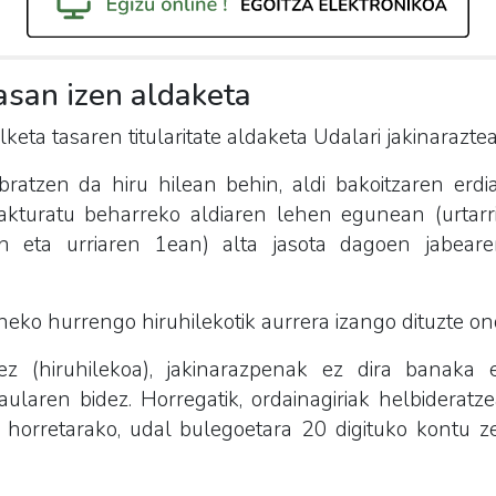
asan izen aldaketa
ilketa tasaren titularitate aldaketa Udalari jakinarazte
bratzen da hiru hilean behin, aldi bakoitzaren erdi
Fakturatu beharreko aldiaren lehen egunean (urtarri
an eta urriaren 1ean) alta jasota dagoen jabear
neko hurrengo hiruhilekotik aurrera izango dituzte on
z (hiruhilekoa), jakinarazpenak ez dira banaka eg
aularen bidez. Horregatik, ordainagiriak helbidera
 horretarako, udal bulegoetara 20 digituko kontu 