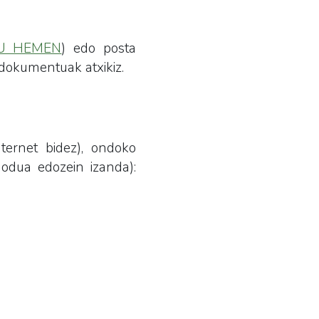
U HEMEN
) edo posta
 dokumentuak atxikiz.
nternet bidez), ondoko
odua edozein izanda):