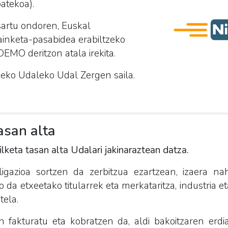
batekoa).
artu ondoren, Euskal
ainketa-pasabidea erabiltzeko
EMO deritzon atala irekita.
zeko Udaleko Udal Zergen saila.
asan alta
lketa tasan alta Udalari jakinaraztean datza.
igazioa sortzen da zerbitzua ezartzean, izaera na
ko da etxeetako titularrek eta merkataritza, industria e
tela.
n fakturatu eta kobratzen da, aldi bakoitzaren erdi