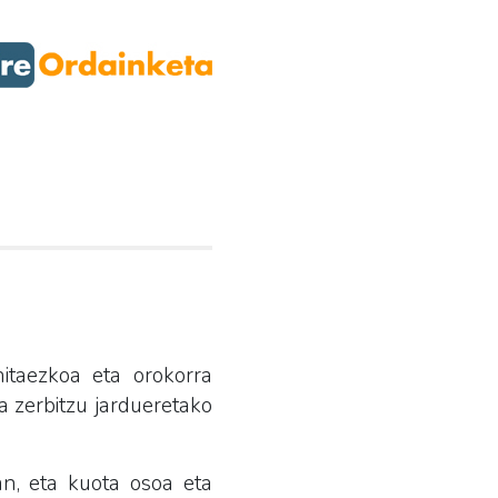
hitaezkoa eta orokorra
ta zerbitzu jardueretako
an, eta kuota osoa eta