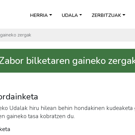
HERRIA
UDALA
ZERBITZUAK
 gaineko zergak
Zabor bilketaren gaineko zerga
ordainketa
zeko Udalak hiru hilean behin hondakinen kudeaketa 
en gaineko tasa kobratzen du.
keta