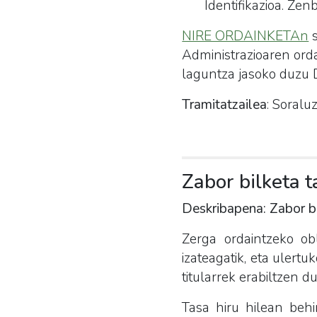
Identifikazioa. Zen
NIRE ORDAINKETAn
s
Administrazioaren ord
laguntza jasoko duzu D
Tramitatzailea
: Soralu
Zabor bilketa t
Deskribapena: Zabor bi
Zerga ordaintzeko obl
izateagatik, eta ulertu
titularrek erabiltzen du
Tasa hiru hilean behi