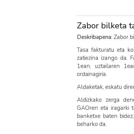
Zabor bilketa t
Deskribapena
: Zabor b
Tasa fakturatu eta ko
zatiezina izango da. 
1ean, uztailaren 1e
ordainagiria.
Aldaketak, eskatu dire
Aldizkako zerga dene
GAOren eta iragarki t
banketxe baten bidez;
beharko da.