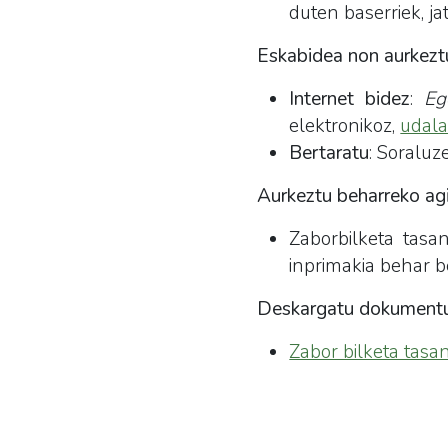
duten baserriek, ja
Eskabidea non aurkezt
Internet bidez
:
Eg
elektronikoz,
udala
Bertaratu
: Soraluz
Aurkeztu beharreko agi
Zaborbilketa tasan
inprimakia behar b
Deskargatu dokumentu
Zabor bilketa tasa