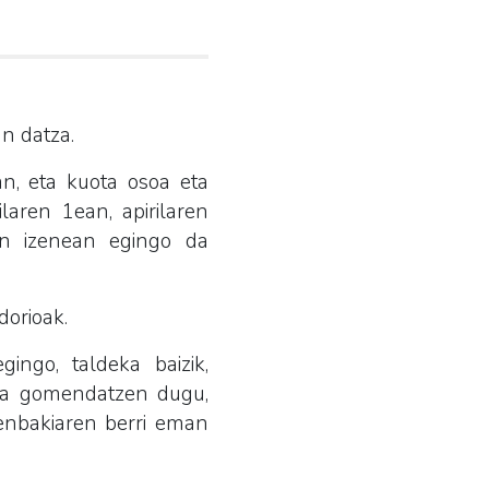
an datza.
an, eta kuota osoa eta
laren 1ean, apirilaren
en izenean egingo da
dorioak.
ingo, taldeka baizik,
tzea gomendatzen dugu,
zenbakiaren berri eman