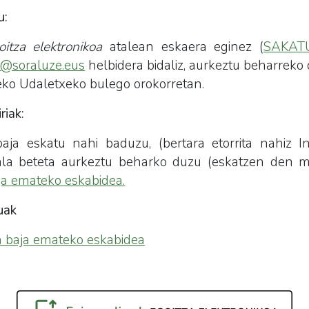
u:
oitza elektronikoa
atalean eskaera eginez (
SAKAT
@soraluze.eus
helbidera bidaliz, aurkeztu beharreko
eko Udaletxeko bulego orokorretan.
riak:
aja eskatu nahi baduzu, (bertara etorrita nahiz I
ala beteta aurkeztu beharko duzu (eskatzen den m
ja emateko eskabidea.
uak
n baja emateko eskabidea