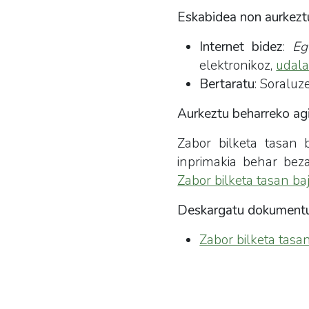
Eskabidea non aurkezt
Internet bidez
:
Eg
elektronikoz,
udala
Bertaratu
: Soraluz
Aurkeztu beharreko agi
Zabor bilketa tasan b
inprimakia behar bez
Zabor bilketa tasan ba
Deskargatu dokument
Zabor bilketa tasa