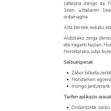
zatiezina izango da. 
1ean, uztailaren 1e
ordainagiria.
Alta berriek, eskatu et
Aldizkako zerga denez
eta iragarki taulan. H
Horretarako, udal bul
Salbuespenak
Zabor bilketa zerbi
Hondamen egoeran
Inongo jarduerarik
Tarifen aplikazio araua
Ordaintzetik salbu