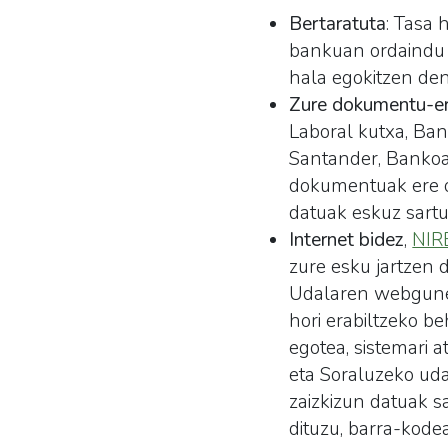
Bertaratuta
: Tasa 
bankuan ordaindu 
hala egokitzen de
Zure dokumentu-err
Laboral kutxa, Ba
Santander, Bankoa,
dokumentuak ere or
datuak eskuz sartu
Internet bidez
,
NIR
zure esku jartzen 
Udalaren webgunea
hori erabiltzeko b
egotea, sistemari 
eta Soraluzeko uda
zaizkizun datuak s
dituzu, barra-kode