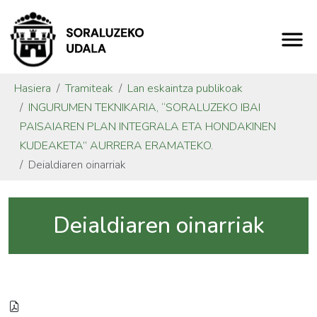
Hasiera
Tramiteak
Lan eskaintza publikoak
INGURUMEN TEKNIKARIA, “SORALUZEKO IBAI
PAISAIAREN PLAN INTEGRALA ETA HONDAKINEN
KUDEAKETA” AURRERA ERAMATEKO.
Deialdiaren oinarriak
Deialdiaren oinarriak