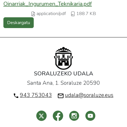
Oinarriak_Ingurumen_Teknikaria.pdf
application/pdf
188.7 KB
Deskargatu
SORALUZEKO UDALA
Santa Ana, 1. Soraluze 20590
943 753043
udala@soraluze.eus