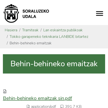
Hasiera
Tramiteak
Lan eskaintza publikoak
Tokiko garapeneko teknikaria LANBIDE bitartez
Behin-behineko emaitzak
Behin-behineko emaitzak
Behin-behineko emaitzak sin.pdf
application/pdf
391.7 KB