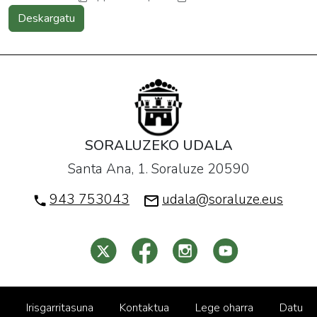
Deskargatu
SORALUZEKO UDALA
Santa Ana, 1. Soraluze 20590
943 753043
udala@soraluze.eus
Irisgarritasuna
Kontaktua
Lege oharra
Datu