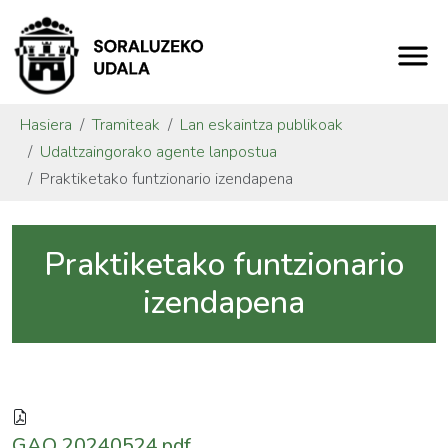
Hasiera
Tramiteak
Lan eskaintza publikoak
Udaltzaingorako agente lanpostua
Praktiketako funtzionario izendapena
Praktiketako funtzionario
izendapena
GAO 20240524.pdf