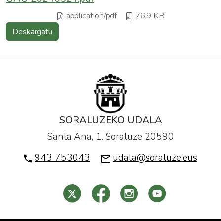
application/pdf
76.9 KB
Deskargatu
SORALUZEKO UDALA
Santa Ana, 1. Soraluze 20590
943 753043
udala@soraluze.eus