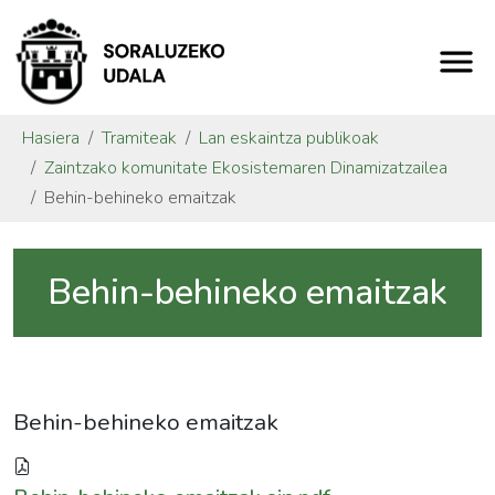
Hasiera
Tramiteak
Lan eskaintza publikoak
Zaintzako komunitate Ekosistemaren Dinamizatzailea
Behin-behineko emaitzak
Behin-behineko emaitzak
Behin-behineko emaitzak