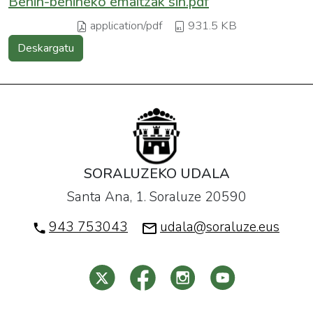
Behin-behineko emaitzak sin.pdf
application/pdf
931.5 KB
Deskargatu
SORALUZEKO UDALA
Santa Ana, 1. Soraluze 20590
943 753043
udala@soraluze.eus