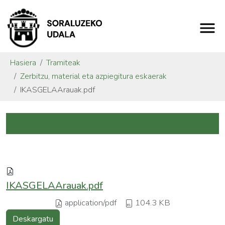
Hasiera
Tramiteak
Zerbitzu, material eta azpiegitura eskaerak
IKASGELAArauak.pdf
IKASGELAArauak.pdf
application/pdf
104.3 KB
Deskargatu