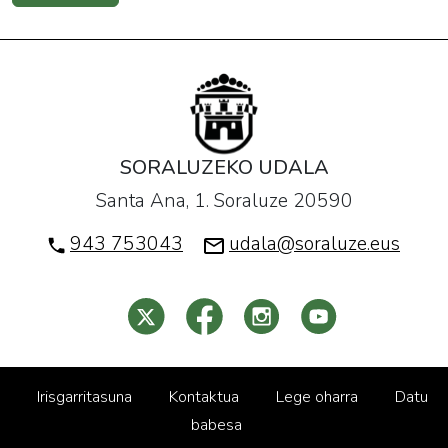
SORALUZEKO UDALA
Santa Ana, 1. Soraluze 20590
943 753043
udala@soraluze.eus
Irisgarritasuna
Kontaktua
Lege oharra
Datu
babesa