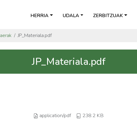
HERRIA
UDALA
ZERBITZUAK
kaerak
JP_Materiala.pdf
JP_Materiala.pdf
application/pdf
238.2 KB