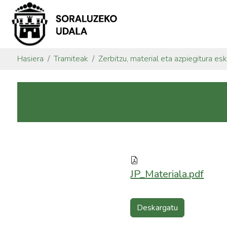
Hasiera
Tramiteak
Zerbitzu, material eta azpiegitura es
JP_Materiala.pdf
Deskargatu