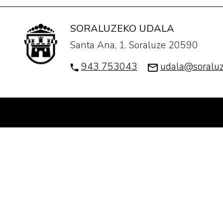
SORALUZEKO UDALA
Santa Ana, 1. Soraluze 20590
943 753043
udala@soraluz