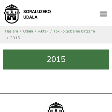
Hasiera
Udala
Aktak
Tokiko gobernu batzarra
2015
2015