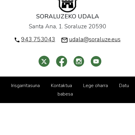
SORALUZEKO UDALA
Santa Ana, 1. Soraluze 20590
943 753043
udala@soraluze.eus
Irisgarritasuna
Kontaktua
Lege oharra
Datu
babesa