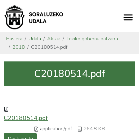
Hasiera
Udala
Aktak
Tokiko gobernu batzarra
2018
C20180514.pdf
C20180514.pdf
C20180514.pdf
application/pdf
264.8 KB
Deskargatu