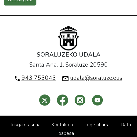
SORALUZEKO UDALA
Santa Ana, 1. Soraluze 20590
943 753043
udala@soraluze.eus
Irisgarritasuna
Kontaktua
Lege oharra
Datu
babesa