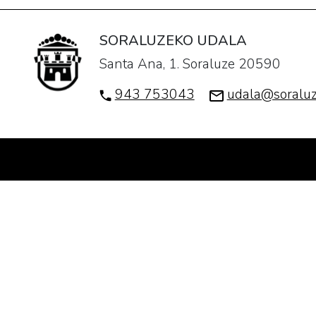
SORALUZEKO UDALA
Santa Ana, 1. Soraluze 20590
943 753043
udala@soraluz