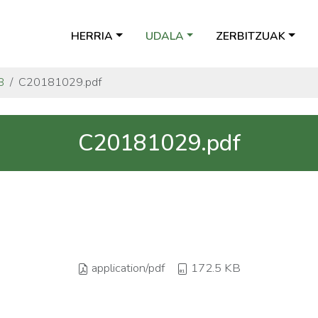
HERRIA
UDALA
ZERBITZUAK
8
C20181029.pdf
C20181029.pdf
application/pdf
172.5 KB