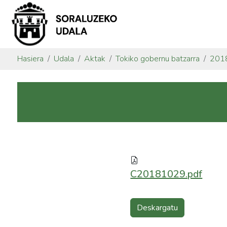
Hasiera
Udala
Aktak
Tokiko gobernu batzarra
201
C20181029.pdf
Deskargatu