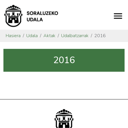
Hasiera
Udala
Aktak
Udalbatzarrak
2016
2016