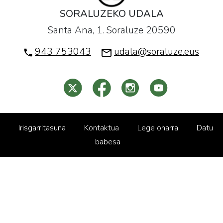
SORALUZEKO UDALA
Santa Ana, 1. Soraluze 20590
943 753043
udala@soraluze.eus
Irisgarritasuna
Kontaktua
Lege oharra
Datu
babesa