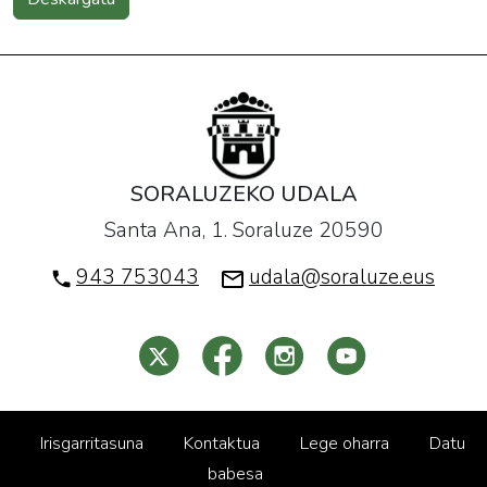
SORALUZEKO UDALA
Santa Ana, 1. Soraluze 20590
943 753043
udala@soraluze.eus
Irisgarritasuna
Kontaktua
Lege oharra
Datu
babesa