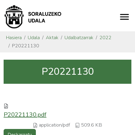
Hasiera
Udala
Aktak
Udalbatzarrak
2022
P20221130
P20221130
P20221130.pdf
application/pdf
509.6 KB
Deskargatu