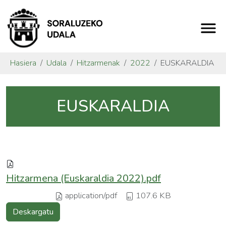
Hasiera
Udala
Hitzarmenak
2022
EUSKARALDIA
EUSKARALDIA
Hitzarmena (Euskaraldia 2022).pdf
application/pdf
107.6 KB
Deskargatu