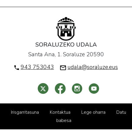
SORALUZEKO UDALA
Santa Ana, 1. Soraluze 20590
943 753043
udala@soraluze.eus
Irisgarritasuna
Kontaktua
Lege oharra
Datu
babesa