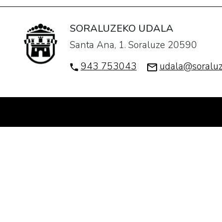
SORALUZEKO UDALA
Santa Ana, 1. Soraluze 20590
943 753043
udala@soraluz