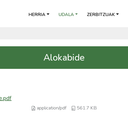
HERRIA
UDALA
ZERBITZUAK
Alokabide
e.pdf
application/pdf
561.7 KB