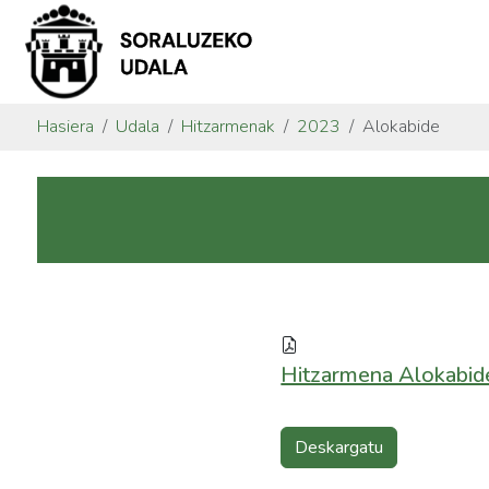
Hasiera
Udala
Hitzarmenak
2023
Alokabide
Hitzarmena Alokabid
Deskargatu