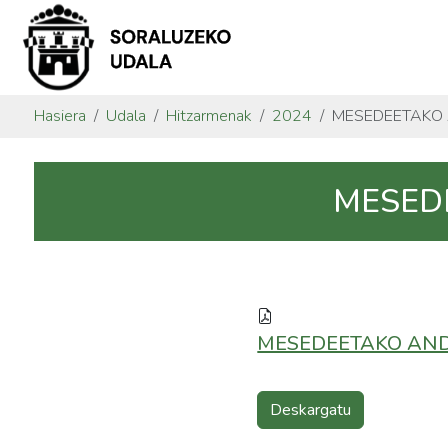
Hasiera
Udala
Hitzarmenak
2024
MESEDEETAKO 
MESED
MESEDEETAKO AND
Deskargatu