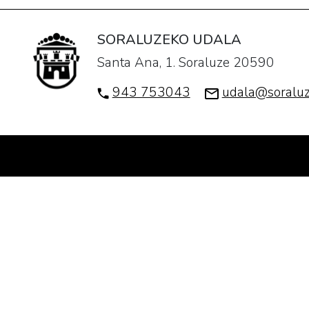
SORALUZEKO UDALA
Santa Ana, 1. Soraluze 20590
943 753043
udala@soraluz