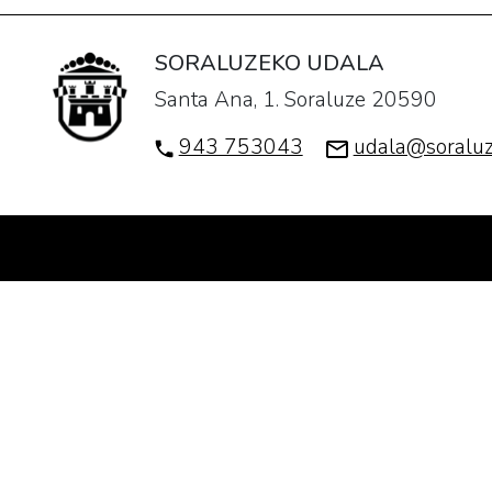
SORALUZEKO UDALA
Santa Ana, 1. Soraluze 20590
943 753043
udala@soraluz