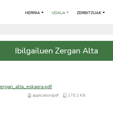
HERRIA
UDALA
ZERBITZUAK
Ibilgailuen Zergan Alta
zergan_alta_eskaera.pdf
application/pdf
175.2 KB