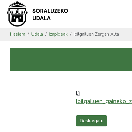
Hasiera
Udala
Izapideak
Ibilgailuen Zergan Alta
Ibilgailuen_gaineko_
Deskargatu