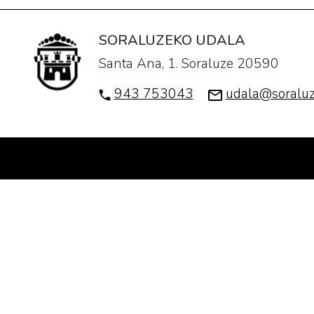
SORALUZEKO UDALA
Santa Ana, 1. Soraluze 20590
943 753043
udala@soraluz