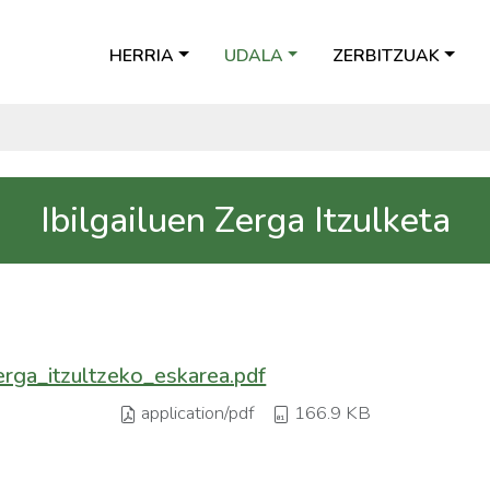
HERRIA
UDALA
ZERBITZUAK
Ibilgailuen Zerga Itzulketa
erga_itzultzeko_eskarea.pdf
application/pdf
166.9 KB