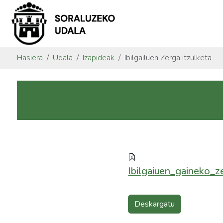
Hasiera
Udala
Izapideak
Ibilgailuen Zerga Itzulketa
Ibilgaiuen_gaineko_z
Deskargatu