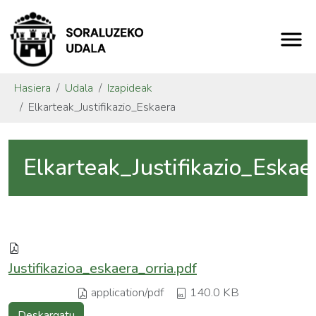
Hasiera
Udala
Izapideak
Elkarteak_Justifikazio_Eskaera
Elkarteak_Justifikazio_Eskae
Justifikazioa_eskaera_orria.pdf
application/pdf
140.0 KB
Deskargatu