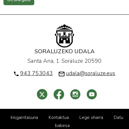
SORALUZEKO UDALA
Santa Ana, 1. Soraluze 20590
943 753043
udala@soraluze.eus
Irisgarritasuna
Kontaktua
Lege oharra
Datu
babesa