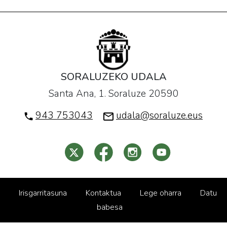
SORALUZEKO UDALA
Santa Ana, 1. Soraluze 20590
943 753043
udala@soraluze.eus
Irisgarritasuna
Kontaktua
Lege oharra
Datu
babesa