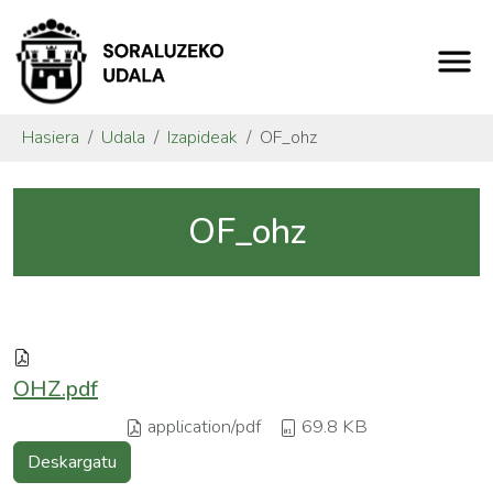
Hasiera
Udala
Izapideak
OF_ohz
OF_ohz
OHZ.pdf
application/pdf
69.8 KB
Deskargatu