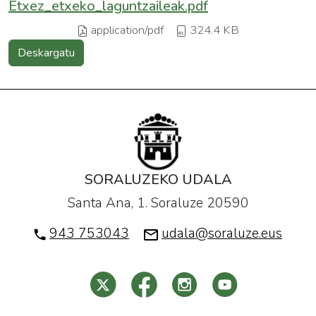
Etxez_etxeko_laguntzaileak.pdf
application/pdf
324.4 KB
Deskargatu
SORALUZEKO UDALA
Santa Ana, 1. Soraluze 20590
943 753043
udala@soraluze.eus