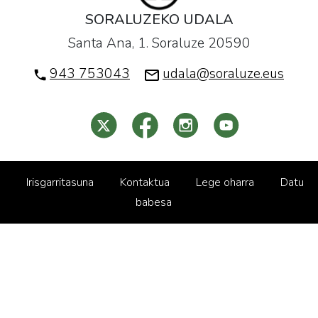
SORALUZEKO UDALA
Santa Ana, 1. Soraluze 20590
943 753043
udala@soraluze.eus
Irisgarritasuna
Kontaktua
Lege oharra
Datu
babesa