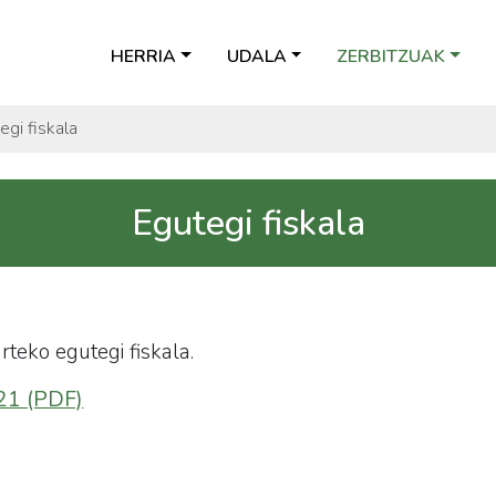
HERRIA
UDALA
ZERBITZUAK
egi fiskala
Egutegi fiskala
eko egutegi fiskala.
021 (PDF)