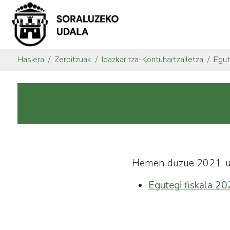
Hasiera
Zerbitzuak
Idazkaritza-Kontuhartzailetza
Egut
Hemen duzue 2021. urt
Egutegi fiskala 2