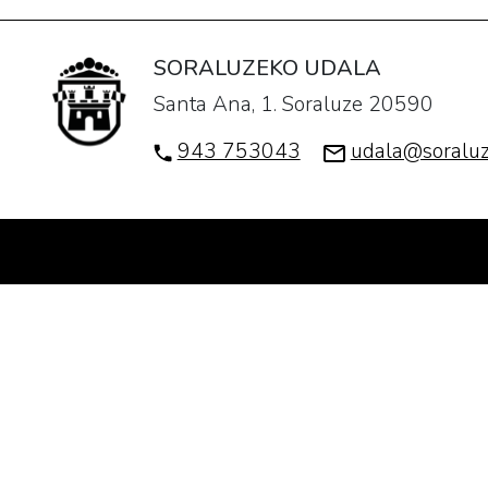
SORALUZEKO UDALA
Santa Ana, 1. Soraluze 20590
943 753043
udala@soraluz