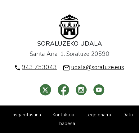
SORALUZEKO UDALA
Santa Ana, 1. Soraluze 20590
943 753043
udala@soraluze.eus
Irisgarritasuna
Kontaktua
Lege oharra
Datu
babesa