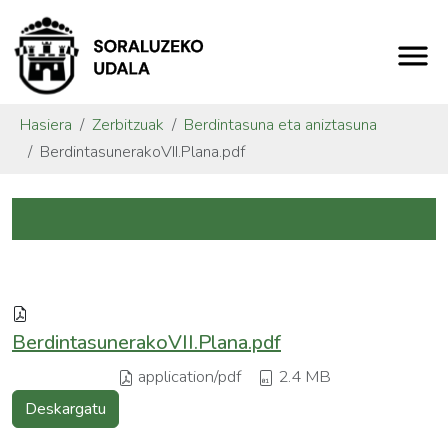
Hasiera
Zerbitzuak
Berdintasuna eta aniztasuna
BerdintasunerakoVII.Plana.pdf
BerdintasunerakoVII.Plana.pdf
application/pdf
2.4 MB
Deskargatu