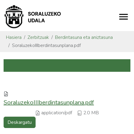
Hasiera
Zerbitzuak
Berdintasuna eta aniztasuna
SoraluzekoIIIberdintasunplana.pdf
SoraluzekoIIIberdintasunplana.pdf
application/pdf
2.0 MB
Deskargatu