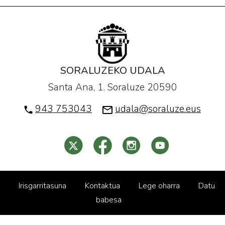
SORALUZEKO UDALA
Santa Ana, 1. Soraluze 20590
943 753043
udala@soraluze.eus
Irisgarritasuna
Kontaktua
Lege oharra
Datu
babesa