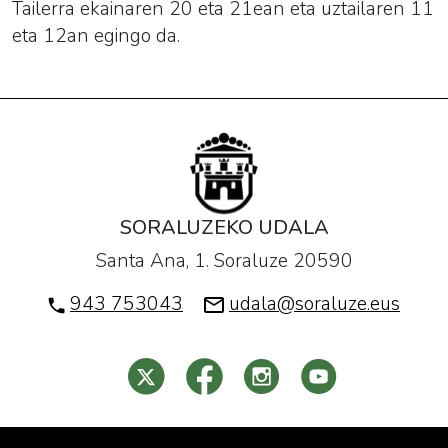
Tailerra ekainaren 20 eta 21ean eta uztailaren 11
eta 12an egingo da.
SORALUZEKO UDALA
Santa Ana, 1. Soraluze 20590
943 753043
udala@soraluze.eus