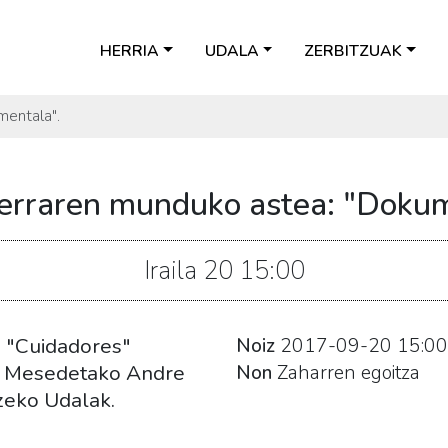
HERRIA
UDALA
ZERBITZUAK
mentala".
erraren munduko astea: "Dokum
Iraila
20
15:00
 "Cuidadores"
Noiz
2017-09-20
15:00
te Mesedetako Andre
Non
Zaharren egoitza
uzeko Udalak.