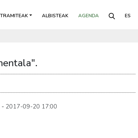
TRAMITEAK
ALBISTEAK
AGENDA
ES
entala".
-
2017-09-20
17:00