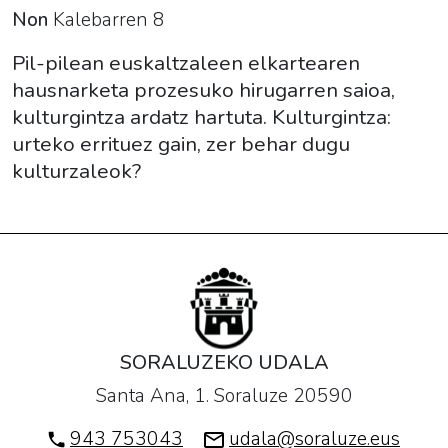
errituez
Non
Kalebarren 8
gain,
Pil-pilean euskaltzaleen elkartearen
zer
hausnarketa prozesuko hirugarren saioa,
behar
kulturgintza ardatz hartuta. Kulturgintza:
dugu
urteko errituez gain, zer behar dugu
kulturzaleok?
kulturzaleok?
SORALUZEKO UDALA
Santa Ana, 1. Soraluze 20590
943 753043
udala@soraluze.eus