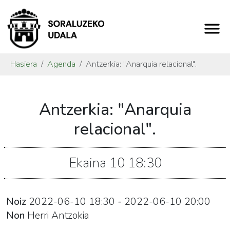
Hasiera
Agenda
Antzerkia: "Anarquia relacional".
https://www.soraluze.eus/eu/agenda/antzerkia-
Antzerkia: "Anarquia
anarquia-
relacional
relacional".
Antzerkia:
"Anarquia
Ekaina
10
18:30
relacional".
2022-
06-
Noiz
2022-06-10
18:30
-
2022-06-10
20:00
10T20:30:00+02:00
Non
Herri Antzokia
2022-