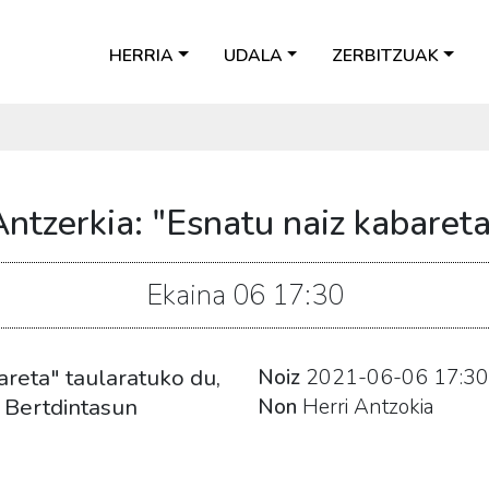
HERRIA
UDALA
ZERBITZUAK
ntzerkia: "Esnatu naiz kabaret
Ekaina
06
17:30
reta" taularatuko du,
Noiz
2021-06-06
17:30
o Bertdintasun
Non
Herri Antzokia