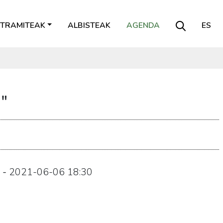
TRAMITEAK
ALBISTEAK
AGENDA
ES
a"
-
2021-06-06
18:30