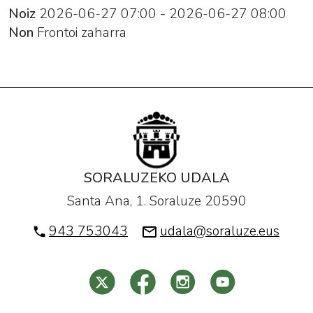
Noiz
2026-06-27
07:00
-
2026-06-27
08:00
Non
Frontoi zaharra
SORALUZEKO UDALA
Santa Ana, 1. Soraluze 20590
943 753043
udala@soraluze.eus