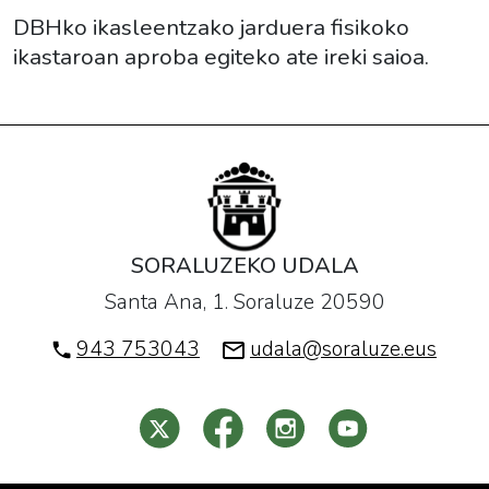
DBHko ikasleentzako jarduera fisikoko
ikastaroan aproba egiteko ate ireki saioa.
SORALUZEKO UDALA
Santa Ana, 1. Soraluze 20590
943 753043
udala@soraluze.eus