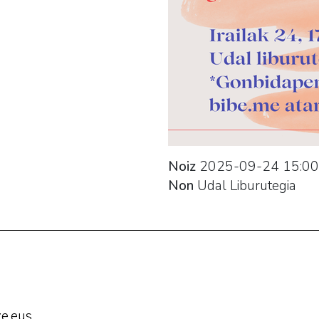
Noiz
2025-09-24
15:00
Non
Udal Liburutegia
e.eus