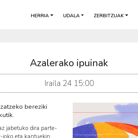
HERRIA
UDALA
ZERBITZUAK
Azalerako ipuinak
Iraila
24
15:00
zatzeko bereziki
utik.
 jabetuko dira parte-
z-joko eta kantuekin.