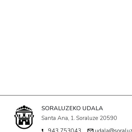
SORALUZEKO UDALA
Santa Ana, 1. Soraluze 20590
943 753043
udala@soraluz