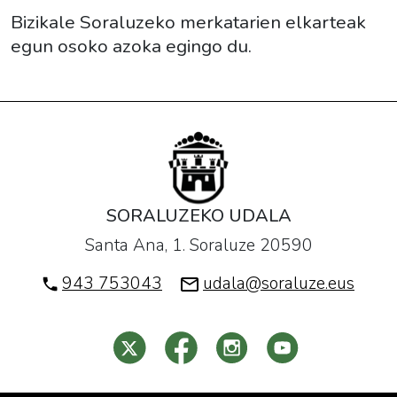
Bizikale Soraluzeko merkatarien elkarteak
egun osoko azoka egingo du.
SORALUZEKO UDALA
Santa Ana, 1. Soraluze 20590
943 753043
udala@soraluze.eus