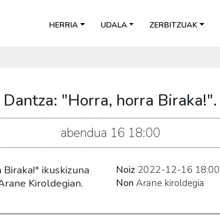
HERRIA
UDALA
ZERBITZUAK
Dantza: "Horra, horra Biraka!".
abendua
16
18:00
 Biraka!" ikuskizuna
Noiz
2022-12-16
18:00
Arane Kiroldegian.
Non
Arane kiroldegia