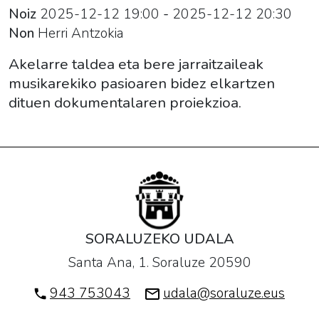
Noiz
2025-12-12
19:00
-
2025-12-12
20:30
Non
Herri Antzokia
Akelarre taldea eta bere jarraitzaileak
musikarekiko pasioaren bidez elkartzen
dituen dokumentalaren proiekzioa.
SORALUZEKO UDALA
Santa Ana, 1. Soraluze 20590
943 753043
udala@soraluze.eus