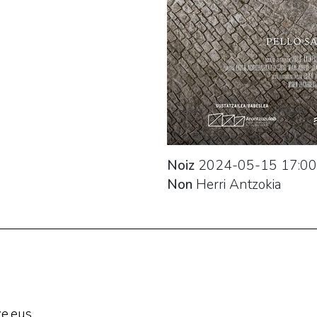
Noiz
2024-05-15
17:00
Non
Herri Antzokia
e.eus