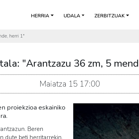
HERRIA
UDALA
ZERBITZUAK
e, herri 1"
la: "Arantzazu 36 zm, 5 mende
Maiatza
15
17:00
 proiekzioa eskainiko
ra.
rantzazun. Beren
 dute beti herritarrekin.