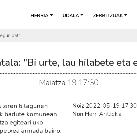
HERRIA
UDALA
ZERBITZUAK
 egun bat".
la: "Bi urte, lau hilabete eta 
Maiatza
19
17:30
 ziren 6 lagunen
Noiz
2022-05-19
17:30
6ek badute komunean
Non
Herri Antzokia
za egiteari uko
spetxea armada baino.