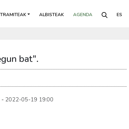
TRAMITEAK
ALBISTEAK
AGENDA
ES
egun bat".
-
2022-05-19
19:00