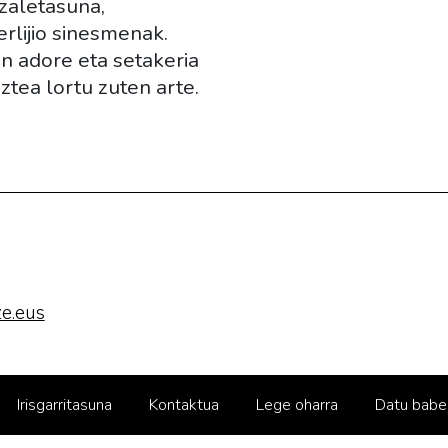
zaletasuna,
rlijio sinesmenak.
en adore eta setakeria
aztea lortu zuten arte.
e.eus
Irisgarritasuna
Kontaktua
Lege oharra
Datu babe